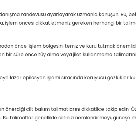
anışma randevusu ayarlayarak uzmanla konuşun. Bu, beklent
, işlem öncesi dikkat etmeniz gereken herhangi bir talimatı
adan önce, işlem bölgesini temiz ve kuru tutmak önemlidir.
n bir süre önce tüy alma veya jilet kullanmama talimatını 
ye lazer epilasyon işlemi sırasında koruyucu gözlükler kull
 önerdiği cilt bakım talimatlarını dikkatlice takip edin. Ö
. Bu talimatlar genellikle ciltinizi nemlendirmeyi, güneşe