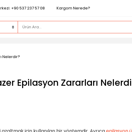
rkezi: +90 537 237 57 08
Kargom Nerede?
ı Nelerdir?
azer Epilasyon Zararları Nelerdi
ri azaltmak için kullanılan bir yöntemdir. Ayrıca
epilasyon ü