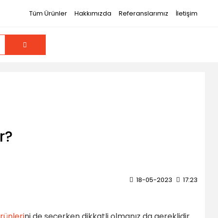
Tüm Ürünler
Hakkımızda
Referanslarımız
İletişim
r?
18-05-2023
17:23
rünleri
ni de seçerken dikkatli olmanız da gereklidir.