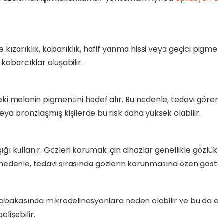
kızarıklık, kabarıklık, hafif yanma hissi veya geçici pigment
 kabarcıklar oluşabilir.
tteki melanin pigmentini hedef alır. Bu nedenle, tedavi göre
veya bronzlaşmış kişilerde bu risk daha yüksek olabilir.
şığı kullanır. Gözleri korumak için cihazlar genellikle gözl
u nedenle, tedavi sırasında gözlerin korunmasına özen göste
 tabakasında mikrodelinasyonlara neden olabilir ve bu da enf
lişebilir.