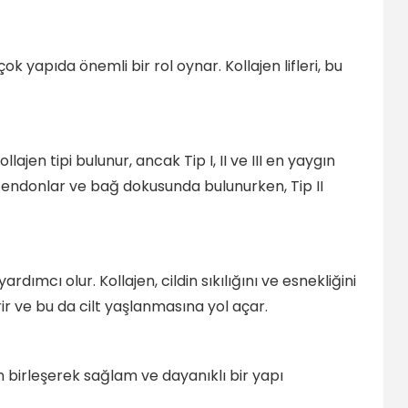
k yapıda önemli bir rol oynar. Kollajen lifleri, bu
ajen tipi bulunur, ancak Tip I, II ve III en yaygın
er, tendonlar ve bağ dokusunda bulunurken, Tip II
rdımcı olur. Kollajen, cildin sıkılığını ve esnekliğini
ir ve bu da cilt yaşlanmasına yol açar.
in birleşerek sağlam ve dayanıklı bir yapı