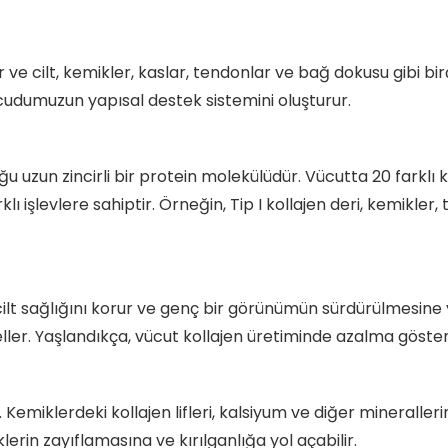
 cilt, kemikler, kaslar, tendonlar ve bağ dokusu gibi birço
cudumuzun yapısal destek sistemini oluşturur.
 uzun zincirli bir protein molekülüdür. Vücutta 20 farklı koll
arklı işlevlere sahiptir. Örneğin, Tip I kollajen deri, kemikl
, cilt sağlığını korur ve genç bir görünümün sürdürülmesine ya
geller. Yaşlandıkça, vücut kollajen üretiminde azalma göster
Kemiklerdeki kollajen lifleri, kalsiyum ve diğer mineraller
lerin zayıflamasına ve kırılganlığa yol açabilir.