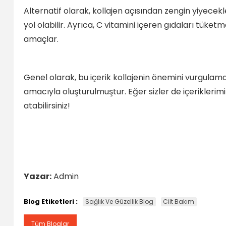
Alternatif olarak, kollajen açısından zengin yiyecek
yol olabilir. Ayrıca, C vitamini içeren gıdaları tüket
amaçlar.
Genel olarak, bu içerik kollajenin önemini vurgulama
amacıyla oluşturulmuştur. Eğer sizler de içeriklerim
atabilirsiniz!
Yazar:
Admin
Blog Etiketleri :
Sağlık Ve Güzellik Blog
Cilt Bakım
Tüm Bloglar