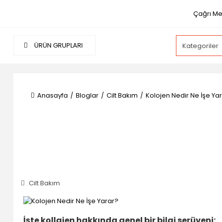
Çağrı Me
ÜRÜN GRUPLARI
Anasayfa
Bloglar
Cilt Bakım
Kolojen Nedir Ne İşe Ya
Cilt Bakım
İşte kollajen hakkında genel bir bilgi serüveni: