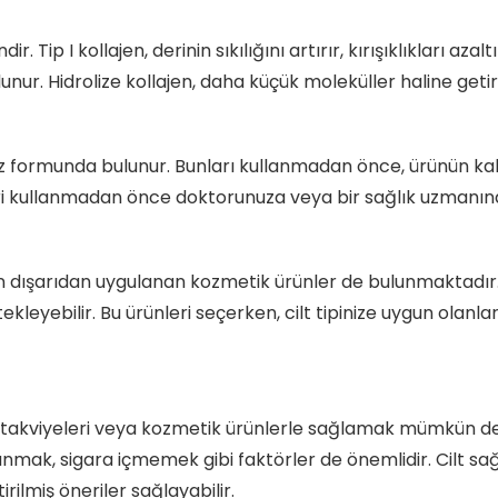
endir. Tip I kollajen, derinin sıkılığını artırır, kırışıklıkları 
unur. Hidrolize kollajen, daha küçük moleküller haline getiri
oz formunda bulunur. Bunları kullanmadan önce, ürünün kalite
eri kullanmadan önce doktorunuza veya bir sağlık uzmanın
k için dışarıdan uygulanan kozmetik ürünler de bulunmaktadı
destekleyebilir. Bu ürünleri seçerken, cilt tipinize uygun olanl
 takviyeleri veya kozmetik ürünlerle sağlamak mümkün değild
nmak, sigara içmemek gibi faktörler de önemlidir. Cilt sağl
rilmiş öneriler sağlayabilir.