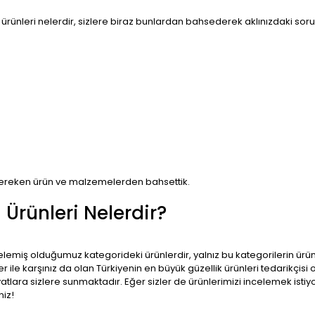
ünleri nelerdir, sizlere biraz bunlardan bahsederek aklınızdaki soruları
ı gereken ürün ve malzemelerden bahsettik.
 Ürünleri Nelerdir?
telemiş olduğumuz kategorideki ürünlerdir, yalnız bu kategorilerin ürün 
ile karşınız da olan Türkiyenin en büyük güzellik ürünleri tedarikçisi o
yatlara sizlere sunmaktadır. Eğer sizler de ürünlerimizi incelemek istiy
niz!