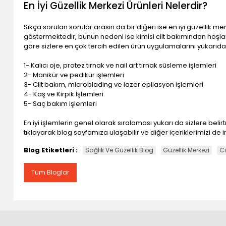
En İyi Güzellik Merkezi Ürünleri Nelerdir?
Sıkça sorulan sorular arasın da bir diğeri ise en iyi güzellik me
göstermektedir, bunun nedeni ise kimisi cilt bakımından hoşlan
göre sizlere en çok tercih edilen ürün uygulamalarını yukarıda
1- Kalıcı oje, protez tırnak ve nail art tırnak süsleme işlemleri
2- Manikür ve pedikür işlemleri
3- Cilt bakım, microblading ve lazer epilasyon işlemleri
4- Kaş ve Kirpik İşlemleri
5- Saç bakım işlemleri
En iyi işlemlerin genel olarak sıralaması yukarı da sizlere be
tıklayarak blog sayfamıza ulaşabilir ve diğer içeriklerimizi de in
Blog Etiketleri :
Sağlık Ve Güzellik Blog
Güzellik Merkezi
Ci
Tüm Bloglar