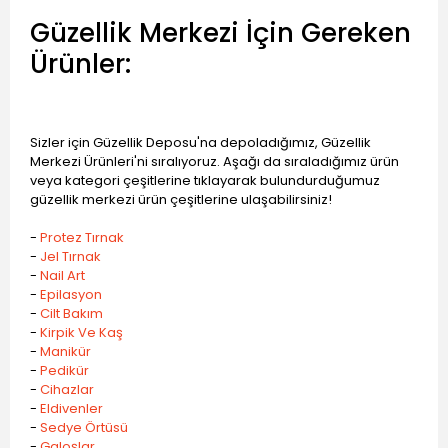
Güzellik Merkezi İçin Gereken
Ürünler:
Sizler için Güzellik Deposu'na depoladığımız, Güzellik
Merkezi Ürünleri'ni sıralıyoruz. Aşağı da sıraladığımız ürün
veya kategori çeşitlerine tıklayarak bulundurduğumuz
güzellik merkezi ürün çeşitlerine ulaşabilirsiniz!
-
Protez Tırnak
-
Jel Tırnak
-
Nail Art
-
Epilasyon
-
Cilt Bakım
-
Kirpik Ve Kaş
-
Manikür
-
Pedikür
-
Cihazlar
-
Eldivenler
-
Sedye Örtüsü
-
Galoşlar