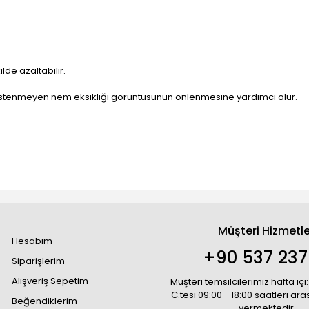
lde azaltabilir.
e istenmeyen nem eksikliği görüntüsünün önlenmesine yardımcı olur.
Müşteri Hizmetle
Hesabım
+90 537 237
Siparişlerim
Alışveriş Sepetim
Müşteri temsilcilerimiz hafta içi:
C.tesi 09:00 - 18:00 saatleri ar
Beğendiklerim
vermektedir.