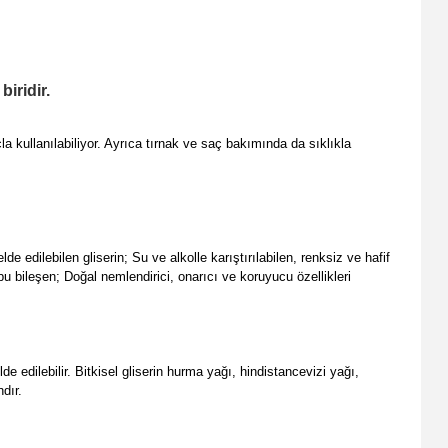
iridir.
 kullanılabiliyor. Ayrıca tırnak ve saç bakımında da sıklıkla
e edilebilen gliserin; Su ve alkolle karıştırılabilen, renksiz ve hafif
n bu bileşen; Doğal nemlendirici, onarıcı ve koruyucu özellikleri
e edilebilir. Bitkisel gliserin hurma yağı, hindistancevizi yağı,
dır.