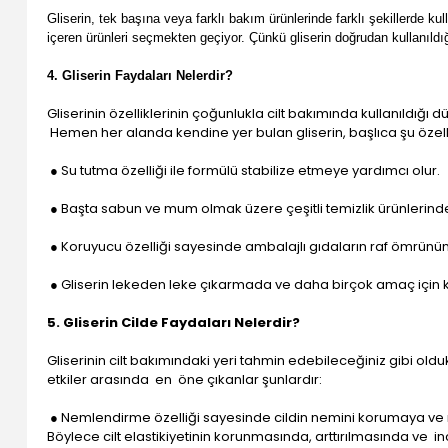
Gliserin, tek başına veya farklı bakım ürünlerinde farklı şekillerde kull
içeren ürünleri seçmekten geçiyor. Çünkü gliserin doğrudan kullanıldığ
4. Gliserin Faydaları Nelerdir?
Gliserinin özelliklerinin çoğunlukla cilt bakımında kullanıldığı dü
Hemen her alanda kendine yer bulan gliserin, başlıca şu özellikl
● Su tutma özelliği ile formülü stabilize etmeye yardımcı olur.
● Başta sabun ve mum olmak üzere çeşitli temizlik ürünlerin
● Koruyucu özelliği sayesinde ambalajlı gıdaların raf ömrünü
● Gliserin lekeden leke çıkarmada ve daha birçok amaç için kul
5. Gliserin Cilde Faydaları Nelerdir?
Gliserinin cilt bakımındaki yeri tahmin edebileceğiniz gibi old
etkiler arasında en öne çıkanlar şunlardır:
● Nemlendirme özelliği sayesinde cildin nemini korumaya ve n
Böylece cilt elastikiyetinin korunmasında, arttırılmasında ve inc