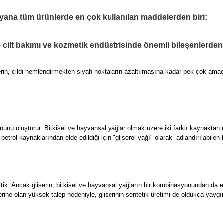
 yana tüm ürünlerde en çok kullanılan maddelerden biri:
le cilt bakımı ve kozmetik endüstrisinde önemli bileşenlerden b
rin, cildi nemlendirmekten siyah noktaların azaltılmasına kadar pek çok amaçla
ünü oluşturur. Bitkisel ve hayvansal yağlar olmak üzere iki farklı kaynaktan eld
 ve petrol kaynaklarından elde edildiği için "gliserol yağı" olarak adlandırılabile
ştik. Ancak gliserin, bitkisel ve hayvansal yağların bir kombinasyonundan da eld
erine olan yüksek talep nedeniyle, gliserinin sentetik üretimi de oldukça yaygın