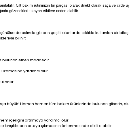
anılabilir. Cilt bakım rutininizin bir parçası olarak direkt olarak saça ve cilde 
ında gözenekleri tıkayan etkilere neden olabilir.
şünülse de aslında gliserin çeşitli alanlarda sıklıkla kullanılan bir bileş
eriyle bilinir:
de bulunan etken maddedir.
n uzamasına yardımcı olur.
lanılır.
ukça büyük! Hemen hemen tüm bakım ürünlerinde bulunan gliserin, olumlu
em içeriğini artırmaya yardımcı olur.
e kırışıklıkların ortaya çıkmasının önlenmesinde etkili olabilir.