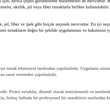
çin, ayrıca çeşitli görüntüleme malzemeleri de mevcuttur. Bu
eler, akrilik, jel veya fiber tırnaklarla birlikte kullanılabilir.
, jel, fiber ve ipek gibi birçok seçenek mevcuttur. En iyi seçe
protez tırnakların doğru bir şekilde uygulanması ve bakımının y
ya tırnak teknisyeni tarafından yapılmalıdır. Uygulama sırasın
ına zarar vermeden yapılmalıdır.
erdir. Protez tırnaklar, düzenli olarak temizlenmeli ve nemlen
in, birkaç haftada bir profesyonel bir manikürist tarafından ko