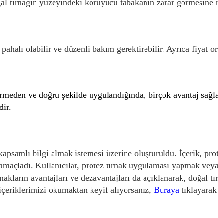
ğal tırnağın yüzeyindeki koruyucu tabakanın zarar görmesine n
.
pahalı olabilir ve düzenli bakım gerektirebilir. Ayrıca fiyat o
 vermeden ve doğru şekilde uygulandığında, birçok avantaj sağ
dir.
 kapsamlı bilgi almak istemesi üzerine oluşturuldu. İçerik, pr
 amaçladı. Kullanıcılar, protez tırnak uygulaması yapmak vey
tırnakların avantajları ve dezavantajları da açıklanarak, doğal 
 içeriklerimizi okumaktan keyif alıyorsanız,
Buraya
tıklayarak 