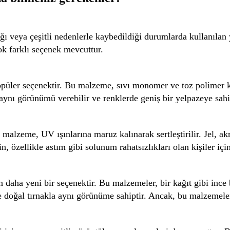
dığı veya çeşitli nedenlerle kaybedildiği durumlarda kullanılan 
çok farklı seçenek mevcuttur.
opüler seçenektir. Bu malzeme, sıvı monomer ve toz polimer karı
 aynı görünümü verebilir ve renklerde geniş bir yelpazeye sahi
Jel malzeme, UV ışınlarına maruz kalınarak sertleştirilir. Jel, 
, özellikle astım gibi solunum rahatsızlıkları olan kişiler için 
n daha yeni bir seçenektir. Bu malzemeler, bir kağıt gibi ince 
ır ve doğal tırnakla aynı görünüme sahiptir. Ancak, bu malzemel